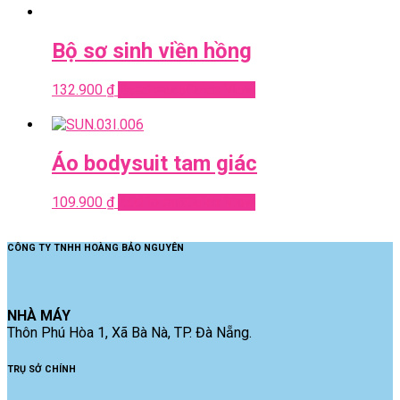
Bộ sơ sinh viền hồng
132.900
₫
Read more
Quick View
Áo bodysuit tam giác
109.900
₫
Add to cart
Quick View
CÔNG TY TNHH HOÀNG BẢO NGUYÊN
NHÀ MÁY
Thôn Phú Hòa 1, Xã Bà Nà, TP. Đà Nẵng.
TRỤ SỞ CHÍNH