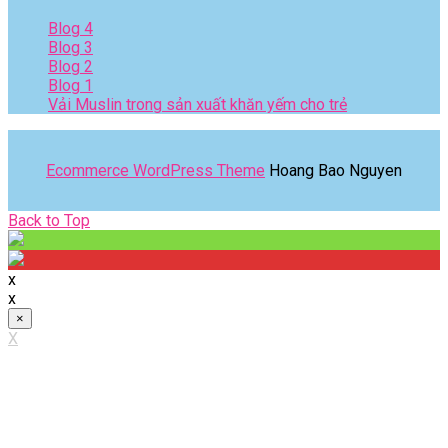
Blog 4
Blog 3
Blog 2
Blog 1
Vải Muslin trong sản xuất khăn yếm cho trẻ
Ecommerce WordPress Theme
Hoang Bao Nguyen
Back
Back to Top
to
Top
x
x
×
X