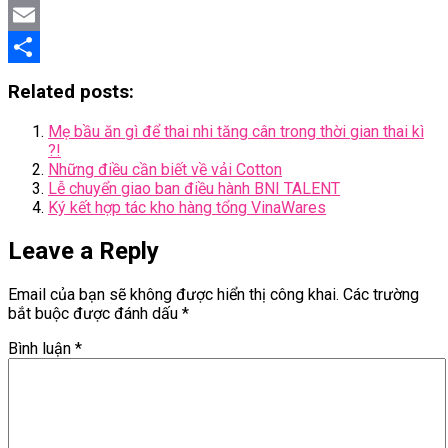
Twitter
Email
Share
Related posts:
Mẹ bầu ăn gì để thai nhi tăng cân trong thời gian thai kì
?!
Những điều cần biết về vải Cotton
Lễ chuyển giao ban điều hành BNI TALENT
Ký kết hợp tác kho hàng tổng VinaWares
Leave a Reply
Email của bạn sẽ không được hiển thị công khai.
Các trường
bắt buộc được đánh dấu
*
Bình luận
*