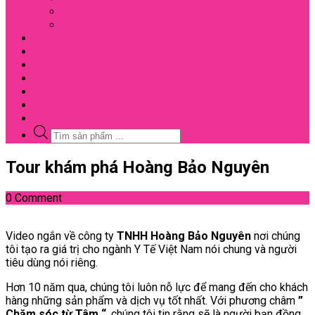
Đối Tác
Giấy Chứng Nhận
Video
Bài Viết
Đại Lý
Liên Hệ
Sale
Voucher
Tuyển Dụng
Tìm
kiếm
sản
Close
Tour khám phá Hoàng Bảo Nguyên
phẩm
Menu
0 Comment
Video ngắn về công ty
TNHH Hoàng Bảo Nguyên
nơi chúng
tôi tạo ra giá trị cho ngành Y Tế Việt Nam nói chung và người
tiêu dùng nói riêng.
Hơn 10 năm qua, chúng tôi luôn nỗ lực để mang đến cho khách
hàng những sản phẩm và dịch vụ tốt nhất. Với phương châm
”
Chăm sóc từ Tâm “
, chúng tôi tin rằng sẽ là người bạn đồng