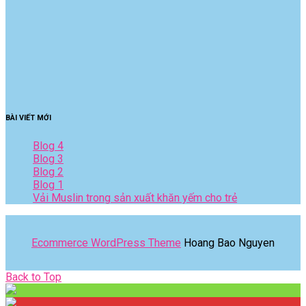
BÀI VIẾT MỚI
Blog 4
Blog 3
Blog 2
Blog 1
Vải Muslin trong sản xuất khăn yếm cho trẻ
Ecommerce WordPress Theme
Hoang Bao Nguyen
Back
Back to Top
to
Top