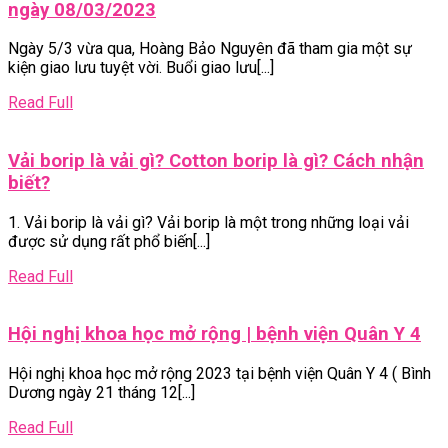
Buổi
ngày 08/03/2023
giao
Ngày 5/3 vừa qua, Hoàng Bảo Nguyên đã tham gia một sự
lưu
kiện giao lưu tuyệt vời. Buổi giao lưu[...]
chia
sẻ
Read
Read Full
những
Full
câu
Vải borip là vải gì? Cotton borip là gì? Cách nhận
chuyện
Vải
biết?
tạo
borip
dựng
1. Vải borip là vải gì? Vải borip là một trong những loại vải
là
thành
được sử dụng rất phổ biến[...]
vải
công
gì?
của
Read
Read Full
Cotton
các
Full
borip
nữ
Hộ
Hội nghị khoa học mở rộng | bệnh viện Quân Y 4
là
doanh
ng
gì?
nghiệp
Hội nghị khoa học mở rộng 2023 tại bệnh viện Quân Y 4 ( Bình
kh
Cách
chào
Dương ngày 21 tháng 12[...]
họ
nhận
mừng
mở
biết?
ngày
Read
Read Full
rộ
Full