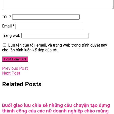
Tên
*
Email
*
Trang web
Lưu tên của tôi, email, và trang web trong trình duyệt này
cho lần bình luận kế tiếp của tôi.
Điều
Previous
Previous Post
Next
Post
Next Post
hướng
Post
bài
Related Posts
viết
Buổi giao lưu chia sẻ những câu chuyện tạo dựng
thành công của các nữ doanh nghiệp chào mừng