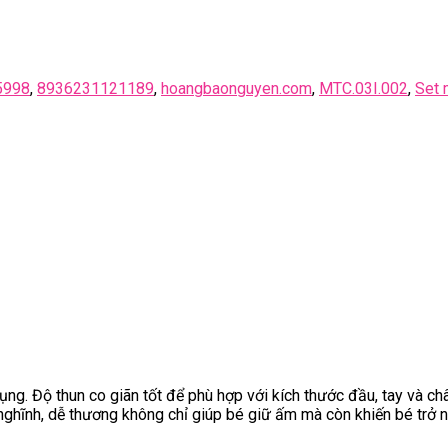
5998
,
8936231121189
,
hoangbaonguyen.com
,
MTC.03I.002
,
Set 
g. Độ thun co giãn tốt để phù hợp với kích thước đầu, tay và ch
 nghĩnh, dễ thương không chỉ giúp bé giữ ấm mà còn khiến bé trở 