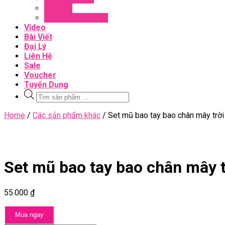
Đối Tác
Giấy Chứng Nhận
Video
Bài Viết
Đại Lý
Liên Hệ
Sale
Voucher
Tuyển Dụng
Tìm
kiếm
sản
Close
Home
/
Các sản phẩm khác
/ Set mũ bao tay bao chân mây trời
phẩm
Menu
Set mũ bao tay bao chân mây t
55.000
₫
Mua ngay