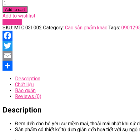
Set
mũ
Add to cart
bao
Add to wishlist
tay
Compare
bao
SKU:
MTC.03I.002
Category:
Các sản phẩm khác
Tags:
090129
chân
mây
trời
Facebook
quantity
Twitter
Email
Share
Description
Chất liệu
Bảo quản
Reviews (0)
Description
Đem đến cho bé yêu sự mềm mại, thoải mái nhất khi sử dụn
Sản phẩm có thiết kế từ đơn giản đến họa tiết với sự ngộ