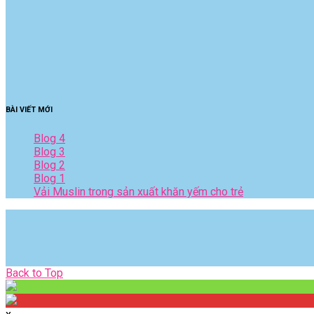
BÀI VIẾT MỚI
Blog 4
Blog 3
Blog 2
Blog 1
Vải Muslin trong sản xuất khăn yếm cho trẻ
Back
Back to Top
to
Top