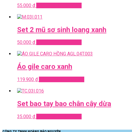
55.000
₫
Add to cart
Quick View
Set 2 mũ sơ sinh loang xanh
50.000
₫
Add to cart
Quick View
Áo gile caro xanh
119.900
₫
Add to cart
Quick View
Set bao tay bao chân cây dừa
35.000
₫
Add to cart
Quick View
CÔNG TY TNHH HOÀNG BẢO NGUYÊN