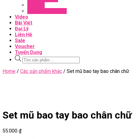
Đối Tác
Giấy Chứng Nhận
Video
Bài Viết
Đại Lý
Liên Hệ
Sale
Voucher
Tuyển Dụng
Tìm
kiếm
sản
Close
Home
/
Các sản phẩm khác
/ Set mũ bao tay bao chân chữ
phẩm
Menu
Set mũ bao tay bao chân chữ
55.000
₫