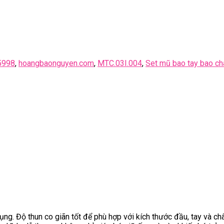
5998
,
hoangbaonguyen.com
,
MTC.03I.004
,
Set mũ bao tay bao ch
g. Độ thun co giãn tốt để phù hợp với kích thước đầu, tay và ch