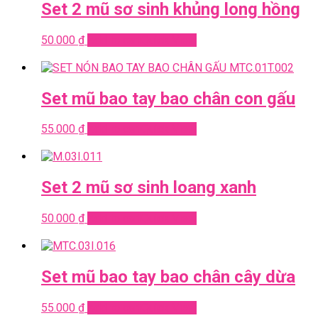
Set 2 mũ sơ sinh khủng long hồng
50.000
₫
Add to cart
Quick View
Set mũ bao tay bao chân con gấu
55.000
₫
Add to cart
Quick View
Set 2 mũ sơ sinh loang xanh
50.000
₫
Add to cart
Quick View
Set mũ bao tay bao chân cây dừa
55.000
₫
Add to cart
Quick View