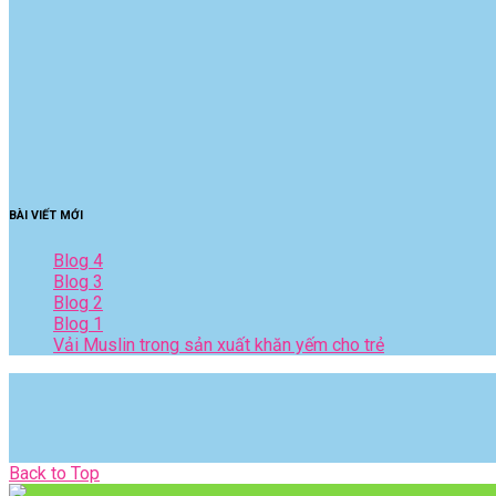
BÀI VIẾT MỚI
Blog 4
Blog 3
Blog 2
Blog 1
Vải Muslin trong sản xuất khăn yếm cho trẻ
Back
Back to Top
to