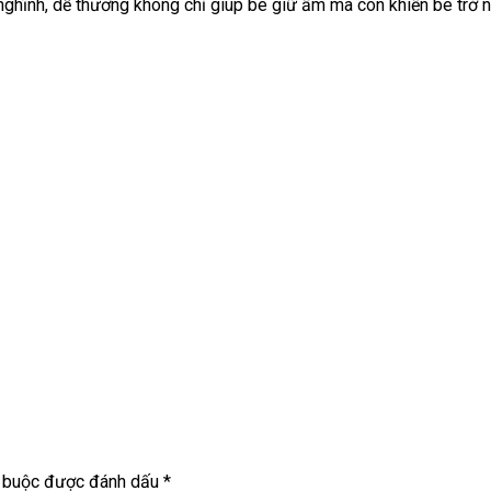
 nghĩnh, dễ thương không chỉ giúp bé giữ ấm mà còn khiến bé trở 
t buộc được đánh dấu
*