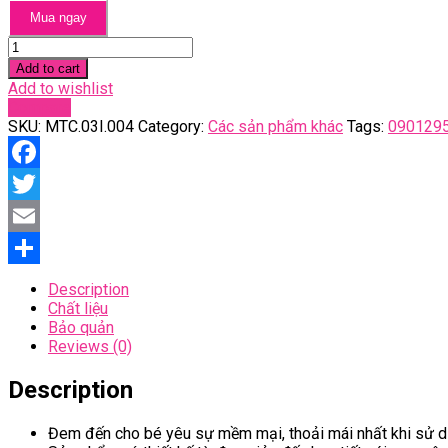
Mua ngay
Set
mũ
Add to cart
bao
Add to wishlist
tay
Compare
bao
SKU:
MTC.03I.004
Category:
Các sản phẩm khác
Tags:
090129
chân
chữ
quantity
Facebook
Twitter
Email
Share
Description
Chất liệu
Bảo quản
Reviews (0)
Description
Đem đến cho bé yêu sự mềm mại, thoải mái nhất khi sử dụn