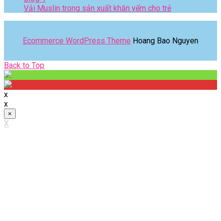
Vải Muslin trong sản xuất khăn yếm cho trẻ
Ecommerce WordPress Theme
Hoang Bao Nguyen
Back
Back to Top
to
Top
x
x
×
X