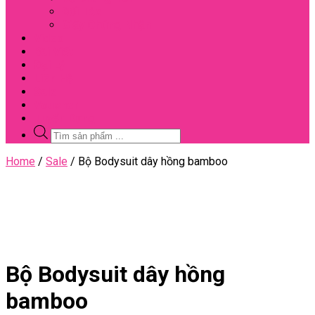
Đối Tác
Giấy Chứng Nhận
Video
Bài Viết
Đại Lý
Liên Hệ
Sale
Voucher
Tuyển Dụng
Tìm
kiếm
sản
Close
Home
/
Sale
/ Bộ Bodysuit dây hồng bamboo
phẩm
Menu
Bộ Bodysuit dây hồng
bamboo