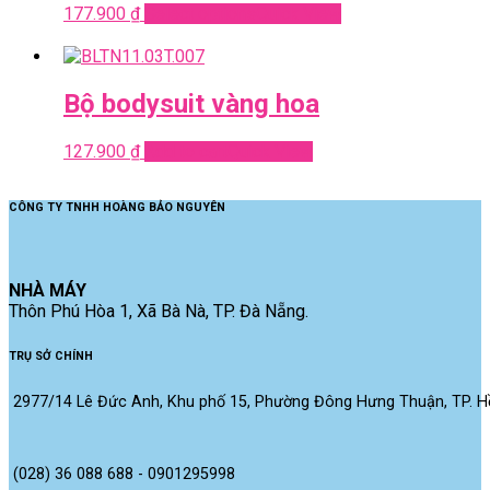
177.900
₫
Select options
Quick View
Bộ bodysuit vàng hoa
127.900
₫
Add to cart
Quick View
CÔNG TY TNHH HOÀNG BẢO NGUYÊN
NHÀ MÁY
Thôn Phú Hòa 1, Xã Bà Nà, TP. Đà Nẵng.
TRỤ SỞ CHÍNH
2977/14 Lê Đức Anh, Khu phố 15, Phường Đông Hưng Thuận, TP. Hồ
(028) 36 088 688 - 0901295998