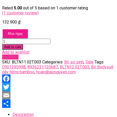
Rated
5.00
out of 5 based on
1
customer rating
(
1
customer review)
132.900
₫
Mua ngay
Bộ
Bodysuit
Add to cart
dây
Add to wishlist
hồng
Compare
bamboo
SKU:
BLTN11.02T.003
Categories:
Bộ sơ sinh
,
Sale
Tags:
quantity
0901295998
,
8936231120687
,
BLTN12.02T.003
,
Bộ Bodysuit
dây hồng bamboo
,
hoangbaonguyen.com
Facebook
Twitter
Email
Share
Description