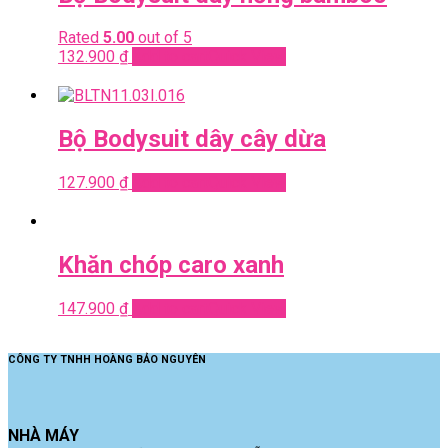
Rated
5.00
out of 5
132.900
₫
Add to cart
Quick View
Bộ Bodysuit dây cây dừa
127.900
₫
Add to cart
Quick View
Khăn chóp caro xanh
147.900
₫
Add to cart
Quick View
CÔNG TY TNHH HOÀNG BẢO NGUYÊN
NHÀ MÁY