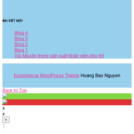
BÀI VIẾT MỚI
Blog 4
Blog 3
Blog 2
Blog 1
Vải Muslin trong sản xuất khăn yếm cho trẻ
Ecommerce WordPress Theme
Hoang Bao Nguyen
Back
Back to Top
to
Top
x
x
×
X