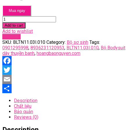
Mua ngay
Bộ
bodysuit
Add to cart
dây
Add to wishlist
thuyền
Compare
banh
SKU:
BLTN11.03I.010
Category:
Bộ sơ sinh
Tags:
quantity
0901295998
,
8936231120953
,
BLTN11.03I.010
,
Bộ Bodysuit
dây thuyền banh
,
hoangbaonguyen.com
Facebook
Twitter
Email
Share
Description
Chất liệu
Bảo quản
Reviews (0)
Description