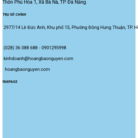
Thôn Phú Hòa 1, Xã Bà Nà, TP. Đà Nẵng.
TRỤ SỞ CHÍNH
2977/14 Lê Đức Anh, Khu phố 15, Phường Đông Hưng Thuận, TP. Hồ
(028) 36 088 688 - 0901295998
kinhdoanh@hoangbaonguyen.com
 hoangbaonguyen.com
FANPAGE