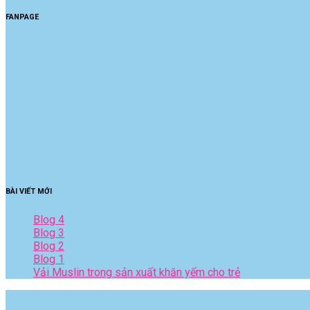
FANPAGE
BÀI VIẾT MỚI
Blog 4
Blog 3
Blog 2
Blog 1
Vải Muslin trong sản xuất khăn yếm cho trẻ