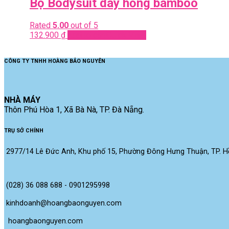
Bộ Bodysuit dây hồng bamboo
Rated
5.00
out of 5
132.900
₫
Add to cart
Quick View
CÔNG TY TNHH HOÀNG BẢO NGUYÊN
NHÀ MÁY
Thôn Phú Hòa 1, Xã Bà Nà, TP. Đà Nẵng.
TRỤ SỞ CHÍNH
2977/14 Lê Đức Anh, Khu phố 15, Phường Đông Hưng Thuận, TP. Hồ
(028) 36 088 688 - 0901295998
kinhdoanh@hoangbaonguyen.com
 hoangbaonguyen.com