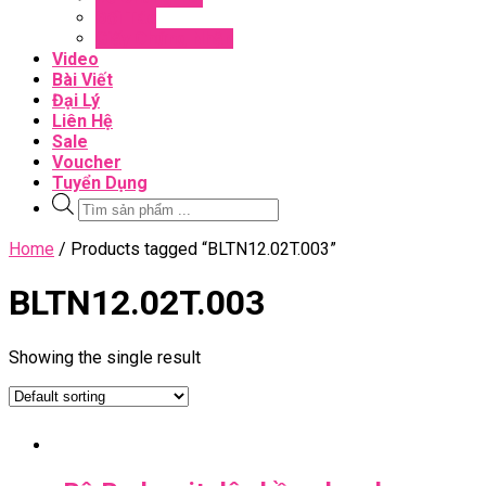
Đối Tác
Giấy Chứng Nhận
Video
Bài Viết
Đại Lý
Liên Hệ
Sale
Voucher
Tuyển Dụng
Tìm
kiếm
sản
Close
Home
/ Products tagged “BLTN12.02T.003”
phẩm
Menu
BLTN12.02T.003
Showing the single result