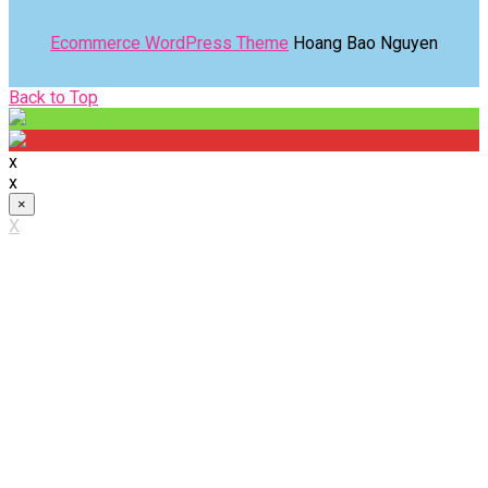
Ecommerce WordPress Theme
Hoang Bao Nguyen
Back
Back to Top
to
Top
x
x
×
X