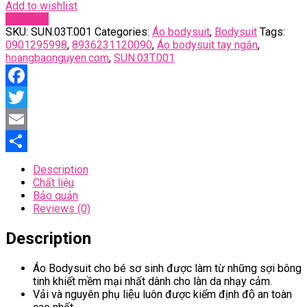
Add to wishlist
Compare
SKU:
SUN.03T.001
Categories:
Áo bodysuit
,
Bodysuit
Tags:
0901295998
,
8936231120090
,
Áo bodysuit tay ngắn
,
hoangbaonguyen.com
,
SUN.03T.001
Facebook
Twitter
Email
Share
Description
Chất liệu
Bảo quản
Reviews (0)
Description
Áo Bodysuit cho bé sơ sinh
được làm từ những sợi bông
tinh khiết mềm mại nhất dành cho làn da nhạy cảm.
Vải và nguyên phụ liệu luôn được kiểm định độ an toàn