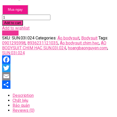
Mua ngay
Áo
bodysuit
Add to cart
chim
Add to wishlist
hạc
Compare
quantity
SKU:
SUN.03I.024
Categories:
Áo bodysuit
,
Bodysuit
Tags:
0901295998
,
8936231121035
,
Áo bodysuit chim hạc
,
ÁO
BODYSUIT CHIM HẠC SUN.03I.024
,
hoangbaonguyen.com
,
SUN.03I.024
Facebook
Twitter
Email
Share
Description
Chất liệu
Bảo quản
Reviews (0)