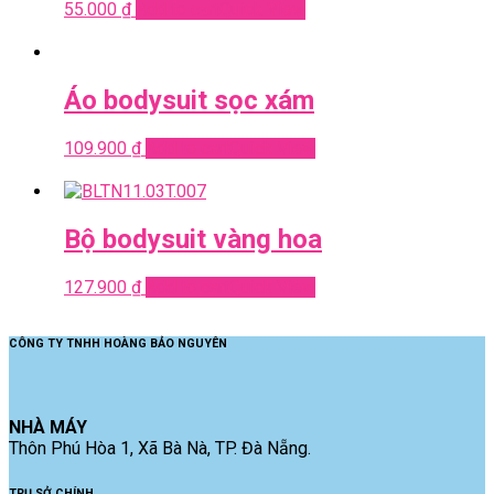
55.000
₫
Add to cart
Quick View
Áo bodysuit sọc xám
109.900
₫
Add to cart
Quick View
Bộ bodysuit vàng hoa
127.900
₫
Add to cart
Quick View
CÔNG TY TNHH HOÀNG BẢO NGUYÊN
NHÀ MÁY
Thôn Phú Hòa 1, Xã Bà Nà, TP. Đà Nẵng.
TRỤ SỞ CHÍNH