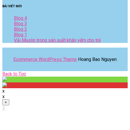
BÀI VIẾT MỚI
Blog 4
Blog 3
Blog 2
Blog 1
Vải Muslin trong sản xuất khăn yếm cho trẻ
Ecommerce WordPress Theme
Hoang Bao Nguyen
Back
Back to Top
to
Top
x
x
×
X