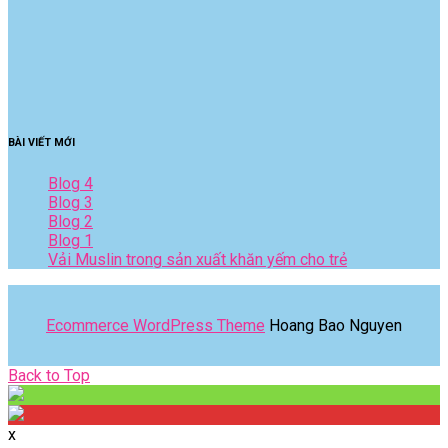
BÀI VIẾT MỚI
Blog 4
Blog 3
Blog 2
Blog 1
Vải Muslin trong sản xuất khăn yếm cho trẻ
Ecommerce WordPress Theme
Hoang Bao Nguyen
Back
Back to Top
to
Top
x