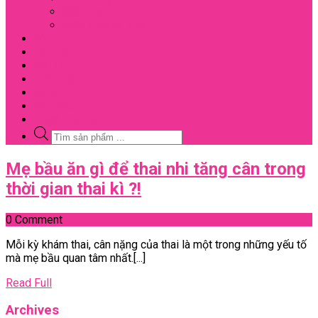
Đối Tác
Giấy Chứng Nhận
Video
Bài Viết
Đại Lý
Liên Hệ
Sale
Voucher
Tuyển Dụng
Tìm
kiếm
sản
Close
Mẹ bầu ăn gì để thai nhi tăng cân trong
phẩm
Menu
Mẹ
thời gian thai kì ?!
bầu
0 Comment
ăn
Mỗi kỳ khám thai, cân nặng của thai là một trong những yếu tố
gì
mà mẹ bầu quan tâm nhất.[...]
để
Read
Read Full
thai
Full
nhi
Archives