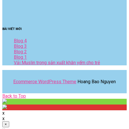
BÀI VIẾT MỚI
Blog 4
Blog 3
Blog 2
Blog 1
Vải Muslin trong sản xuất khăn yếm cho trẻ
Ecommerce WordPress Theme
Hoang Bao Nguyen
Back
Back to Top
to
Top
x
x
×