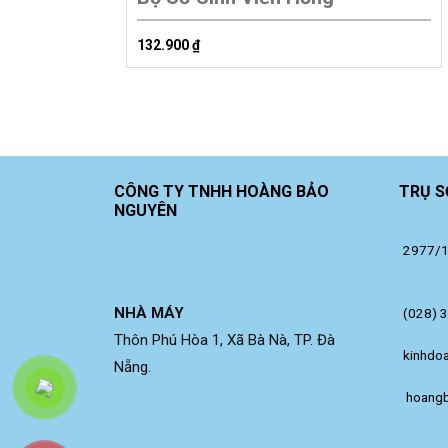
132.900
₫
CÔNG TY TNHH HOÀNG BẢO
TRỤ S
NGUYÊN
2977/14
NHÀ MÁY
(028) 
Thôn Phú Hòa 1, Xã Bà Nà, TP. Đà
kinhdo
Nẵng.
 hoang