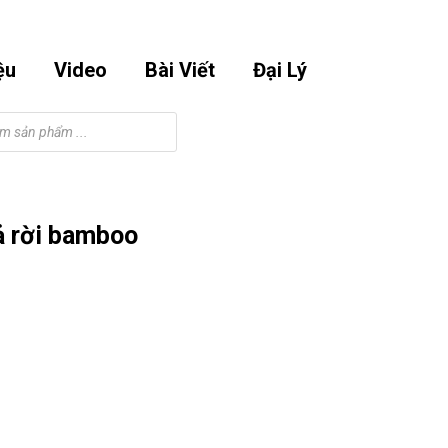
Email
Phone
Facebook
Instagram
Youtube
m
0901295998
Number
ệu
Video
Bài Viết
Đại Lý
ả rời bamboo