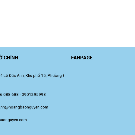
Ở CHÍNH
FANPAGE
 Lê Đức Anh, Khu phố 15, Phường Đông Hưng Thuận, TP. Hồ Chí Minh.
36 088 688 - 0901295998
anh@hoangbaonguyen.com
baonguyen.com