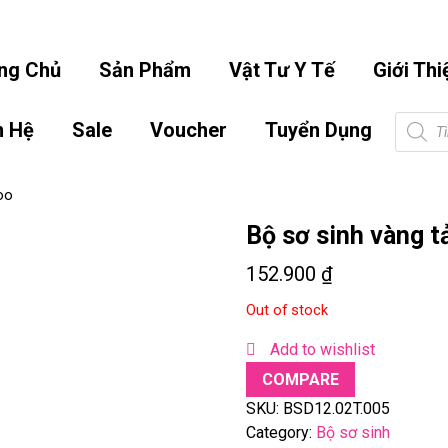
info.hoangbaonguyen@gmail.co
ng Chủ
Sản Phẩm
Vật Tư Y Tế
Giới Thi
Tìm
n Hệ
Sale
Voucher
Tuyển Dụng
kiếm
sản
phẩm
oo
Bộ sơ sinh vàng t
152.900
₫
Out of stock
Add to wishlist
COMPARE
SKU:
BSD12.02T.005
Category:
Bộ sơ sinh