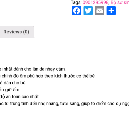
Tags:
0901295998
,
Bộ sơ si
F
T
E
S
a
wi
m
h
ce
tt
ail
ar
Reviews (0)
b
er
e
o
o
k
ại nhất dành cho làn da nhạy cảm.
u chỉnh độ ôm phù hợp theo kích thước cơ thể bé.
ả dán
cho bé.
o giữ ấm.
độ an toàn cao nhất.
́c từ trung tính đến nhẹ nhàng, tươi sáng, giúp tô điểm cho sự ng