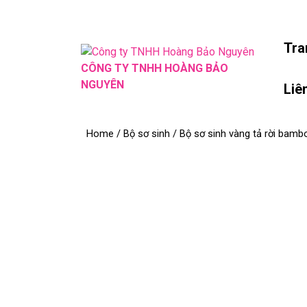
Skip
to
content
Tra
Skip
CÔNG TY TNHH HOÀNG BẢO
to
NGUYÊN
Liê
content
Home
/
Bộ sơ sinh
/ Bộ sơ sinh vàng tả rời bamb