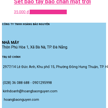
Set bao tay bao chân mặt trời
35.000
₫
Add to cart
Quick View
CÔNG TY TNHH HOÀNG BẢO NGUYÊN
NHÀ MÁY
Thôn Phú Hòa 1, Xã Bà Nà, TP. Đà Nẵng.
TRỤ SỞ CHÍNH
2977/14 Lê Đức Anh, Khu phố 15, Phường Đông Hưng Thuận, TP. Hồ
(028) 36 088 688 - 0901295998
kinhdoanh@hoangbaonguyen.com
 hoangbaonguyen.com