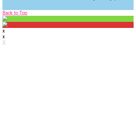
Back
Back to Top
to
Top
x
x
X