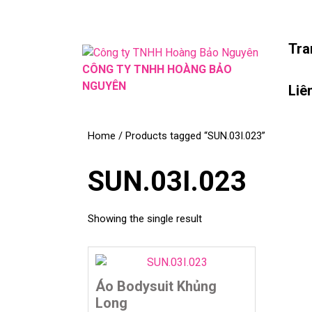
Skip
to
content
Tra
Skip
CÔNG TY TNHH HOÀNG BẢO
to
NGUYÊN
Liê
content
Home
/ Products tagged “SUN.03I.023”
SUN.03I.023
Showing the single result
Áo Bodysuit Khủng
Long