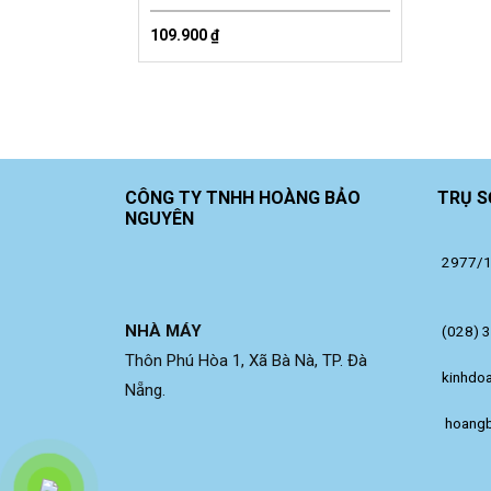
109.900
₫
CÔNG TY TNHH HOÀNG BẢO
TRỤ S
NGUYÊN
2977/14
NHÀ MÁY
(028) 
Thôn Phú Hòa 1, Xã Bà Nà, TP. Đà
kinhdo
Nẵng.
 hoang