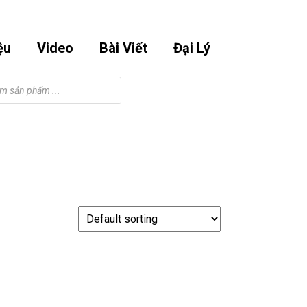
Email
Phone
Facebook
Instagram
Youtube
m
0901295998
Number
ệu
Video
Bài Viết
Đại Lý