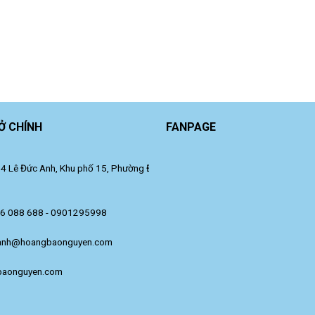
Ở CHÍNH
FANPAGE
 Lê Đức Anh, Khu phố 15, Phường Đông Hưng Thuận, TP. Hồ Chí Minh.
36 088 688 - 0901295998
anh@hoangbaonguyen.com
baonguyen.com