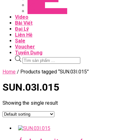
Đối Tác
Giấy Chứng Nhận
Video
Bài Viết
Đại Lý
Liên Hệ
Sale
Voucher
Tuyển Dụng
Tìm
kiếm
sản
Close
Home
/ Products tagged “SUN.03I.015”
phẩm
Menu
SUN.03I.015
Showing the single result