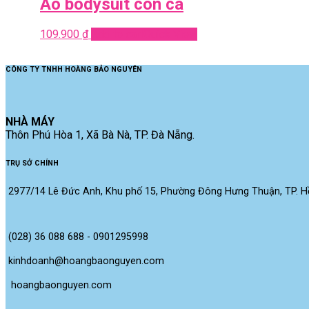
Áo bodysuit con cá
109.900
₫
Add to cart
Quick View
CÔNG TY TNHH HOÀNG BẢO NGUYÊN
NHÀ MÁY
Thôn Phú Hòa 1, Xã Bà Nà, TP. Đà Nẵng.
TRỤ SỞ CHÍNH
2977/14 Lê Đức Anh, Khu phố 15, Phường Đông Hưng Thuận, TP. Hồ
(028) 36 088 688 - 0901295998
kinhdoanh@hoangbaonguyen.com
 hoangbaonguyen.com