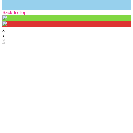
Back
Back to Top
to
Top
x
x
X