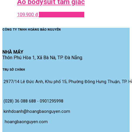
Áo bodysuit tam giác
109.900
₫
Add to cart
Quick View
CÔNG TY TNHH HOÀNG BẢO NGUYÊN
NHÀ MÁY
Thôn Phú Hòa 1, Xã Bà Nà, TP. Đà Nẵng.
TRỤ SỞ CHÍNH
2977/14 Lê Đức Anh, Khu phố 15, Phường Đông Hưng Thuận, TP. Hồ
(028) 36 088 688 - 0901295998
kinhdoanh@hoangbaonguyen.com
 hoangbaonguyen.com