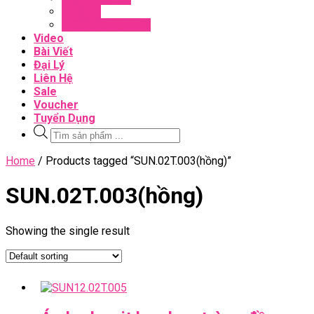
Đối Tác
Giấy Chứng Nhận
Video
Bài Viết
Đại Lý
Liên Hệ
Sale
Voucher
Tuyển Dụng
Tìm
kiếm
sản
Close
Home
/ Products tagged “SUN.02T.003(hồng)”
phẩm
Menu
SUN.02T.003(hồng)
Showing the single result