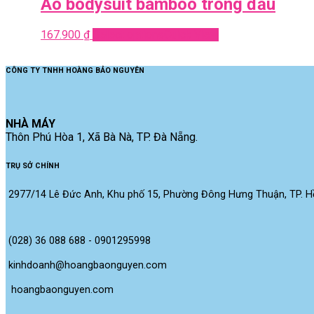
Áo bodysuit bamboo tròng đầu
167.900
₫
Select options
Quick View
CÔNG TY TNHH HOÀNG BẢO NGUYÊN
NHÀ MÁY
Thôn Phú Hòa 1, Xã Bà Nà, TP. Đà Nẵng.
TRỤ SỞ CHÍNH
2977/14 Lê Đức Anh, Khu phố 15, Phường Đông Hưng Thuận, TP. Hồ
(028) 36 088 688 - 0901295998
kinhdoanh@hoangbaonguyen.com
 hoangbaonguyen.com