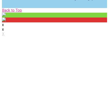
Back
Back to Top
to
Top
x
x
X