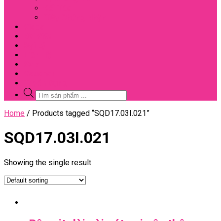
Đối Tác
Giấy Chứng Nhận
Video
Bài Viết
Đại Lý
Liên Hệ
Sale
Voucher
Tuyển Dụng
Tìm
kiếm
sản
Close
Home
/ Products tagged “SQD17.03I.021”
phẩm
Menu
SQD17.03I.021
Showing the single result