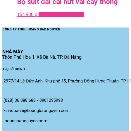
Bộ suit dài cài nút vai cây thông
154.900
₫
Add to cart
Quick View
CÔNG TY TNHH HOÀNG BẢO NGUYÊN
NHÀ MÁY
Thôn Phú Hòa 1, Xã Bà Nà, TP. Đà Nẵng.
TRỤ SỞ CHÍNH
2977/14 Lê Đức Anh, Khu phố 15, Phường Đông Hưng Thuận, TP. Hồ
(028) 36 088 688 - 0901295998
kinhdoanh@hoangbaonguyen.com
 hoangbaonguyen.com