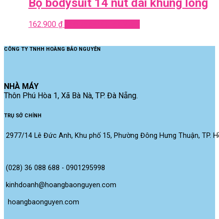
Bộ bodysuit 14 nút dài khủng long
162.900
₫
Add to cart
Quick View
CÔNG TY TNHH HOÀNG BẢO NGUYÊN
NHÀ MÁY
Thôn Phú Hòa 1, Xã Bà Nà, TP. Đà Nẵng.
TRỤ SỞ CHÍNH
2977/14 Lê Đức Anh, Khu phố 15, Phường Đông Hưng Thuận, TP. Hồ
(028) 36 088 688 - 0901295998
kinhdoanh@hoangbaonguyen.com
 hoangbaonguyen.com