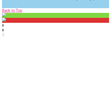
Back
Back to Top
to
Top
x
x
X