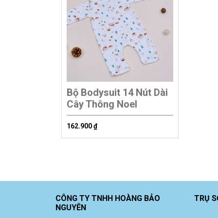
Bộ Bodysuit 14 Nút Dài
Cây Thông Noel
162.900
₫
CÔNG TY TNHH HOÀNG BẢO
TRỤ S
NGUYÊN