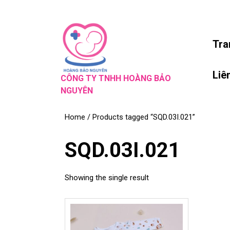
Skip
to
content
Skip
Tra
to
content
Liê
CÔNG TY TNHH HOÀNG BẢO
NGUYÊN
Home
/ Products tagged “SQD.03I.021”
SQD.03I.021
Showing the single result