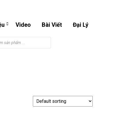
Email
Phone
Facebook
Instagram
Youtube
m
0901295998
Number
ệu
Video
Bài Viết
Đại Lý