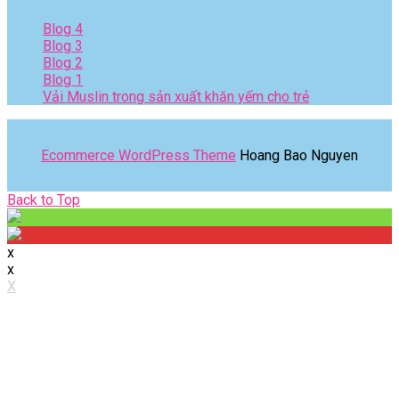
Blog 4
Blog 3
Blog 2
Blog 1
Vải Muslin trong sản xuất khăn yếm cho trẻ
Ecommerce WordPress Theme
Hoang Bao Nguyen
Back
Back to Top
to
Top
x
x
X