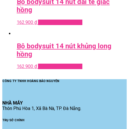
Bộ bodysuit 14 nút dài tê giác
hồng
162.900
₫
Add to cart
Quick View
Bộ bodysuit 14 nút khủng long
hồng
162.900
₫
Add to cart
Quick View
CÔNG TY TNHH HOÀNG BẢO NGUYÊN
NHÀ MÁY
Thôn Phú Hòa 1, Xã Bà Nà, TP. Đà Nẵng.
TRỤ SỞ CHÍNH