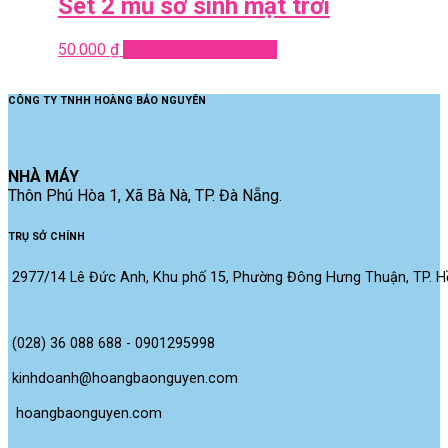
Set 2 mũ sơ sinh mặt trời
50.000
₫
Add to cart
Quick View
CÔNG TY TNHH HOÀNG BẢO NGUYÊN
NHÀ MÁY
Thôn Phú Hòa 1, Xã Bà Nà, TP. Đà Nẵng.
TRỤ SỞ CHÍNH
2977/14 Lê Đức Anh, Khu phố 15, Phường Đông Hưng Thuận, TP. Hồ
(028) 36 088 688 - 0901295998
kinhdoanh@hoangbaonguyen.com
 hoangbaonguyen.com