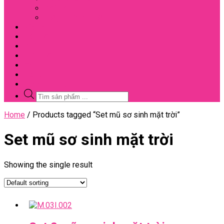
Đối Tác
Giấy Chứng Nhận
Video
Bài Viết
Đại Lý
Liên Hệ
Sale
Voucher
Tuyển Dụng
Tìm
kiếm
sản
Close
Home
/ Products tagged “Set mũ sơ sinh mặt trời”
phẩm
Menu
Set mũ sơ sinh mặt trời
Showing the single result