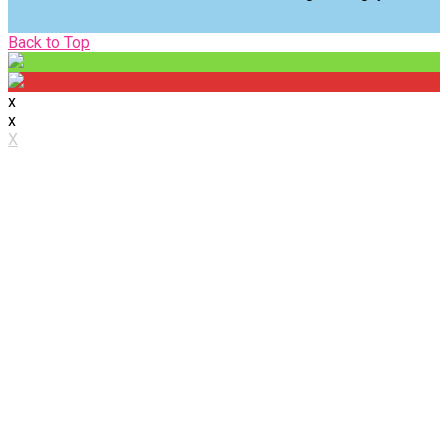
Back
Back to Top
to
Top
x
x
X