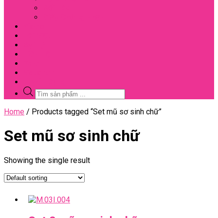
Đối Tác
Giấy Chứng Nhận
Video
Bài Viết
Đại Lý
Liên Hệ
Sale
Voucher
Tuyển Dụng
Tìm
kiếm
sản
Close
Home
/ Products tagged “Set mũ sơ sinh chữ”
phẩm
Menu
Set mũ sơ sinh chữ
Showing the single result