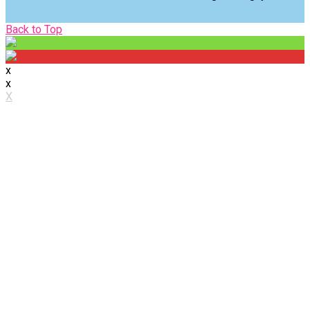
Back
Back to Top
to
Top
x
x
X