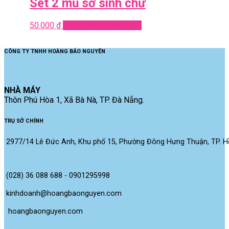
Set 2 mũ sơ sinh chữ
50.000
₫
Add to cart
Quick View
CÔNG TY TNHH HOÀNG BẢO NGUYÊN
NHÀ MÁY
Thôn Phú Hòa 1, Xã Bà Nà, TP. Đà Nẵng.
TRỤ SỞ CHÍNH
2977/14 Lê Đức Anh, Khu phố 15, Phường Đông Hưng Thuận, TP. Hồ
(028) 36 088 688 - 0901295998
kinhdoanh@hoangbaonguyen.com
 hoangbaonguyen.com