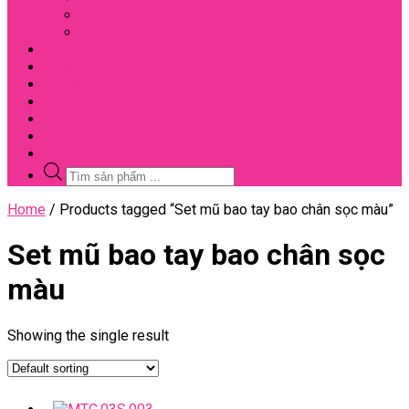
Đối Tác
Giấy Chứng Nhận
Video
Bài Viết
Đại Lý
Liên Hệ
Sale
Voucher
Tuyển Dụng
Tìm
kiếm
sản
Close
Home
/ Products tagged “Set mũ bao tay bao chân sọc màu”
phẩm
Menu
Set mũ bao tay bao chân sọc
màu
Showing the single result