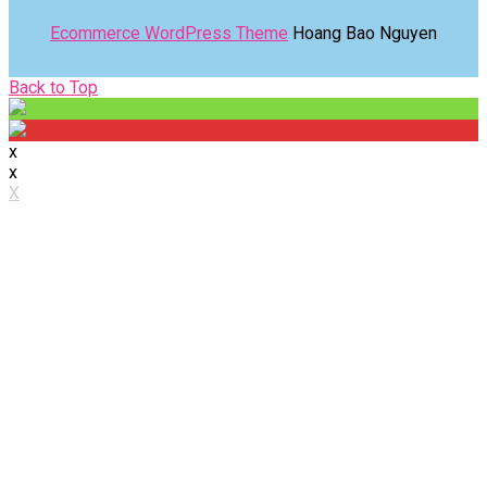
Ecommerce WordPress Theme
Hoang Bao Nguyen
Back
Back to Top
to
Top
x
x
X