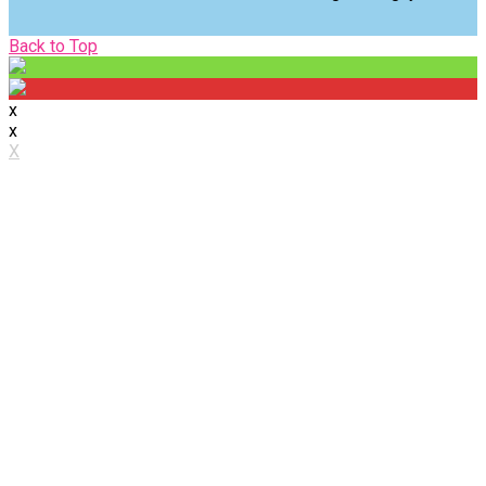
Back
Back to Top
to
Top
x
x
X