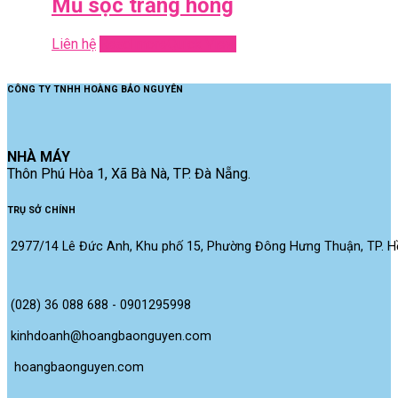
Mũ sọc trắng hồng
Liên hệ
Read more
Quick View
CÔNG TY TNHH HOÀNG BẢO NGUYÊN
NHÀ MÁY
Thôn Phú Hòa 1, Xã Bà Nà, TP. Đà Nẵng.
TRỤ SỞ CHÍNH
2977/14 Lê Đức Anh, Khu phố 15, Phường Đông Hưng Thuận, TP. Hồ
(028) 36 088 688 - 0901295998
kinhdoanh@hoangbaonguyen.com
 hoangbaonguyen.com