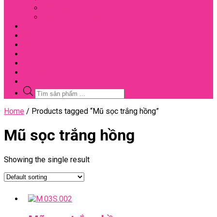
Đối Tác
Giấy Chứng Nhận
Video
Bài Viết
Đại Lý
Liên Hệ
Sale
Voucher
Tuyển Dụng
Tìm
kiếm
sản
Close
Home
/ Products tagged “Mũ sọc trắng hồng”
phẩm
Menu
Mũ sọc trắng hồng
Showing the single result