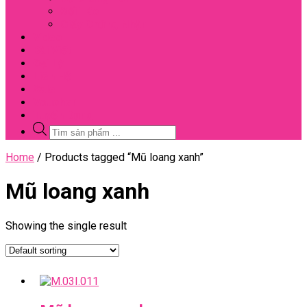
Đối Tác
Giấy Chứng Nhận
Video
Bài Viết
Đại Lý
Liên Hệ
Sale
Voucher
Tuyển Dụng
Tìm
kiếm
sản
Close
Home
/ Products tagged “Mũ loang xanh”
phẩm
Menu
Mũ loang xanh
Showing the single result