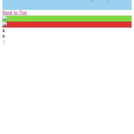
Back
Back to Top
to
Top
x
x
X