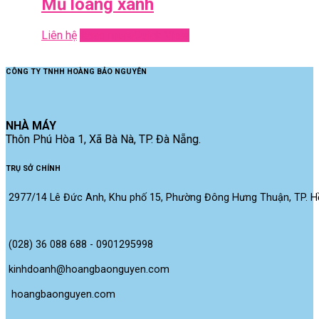
Mũ loang xanh
Liên hệ
Read more
Quick View
CÔNG TY TNHH HOÀNG BẢO NGUYÊN
NHÀ MÁY
Thôn Phú Hòa 1, Xã Bà Nà, TP. Đà Nẵng.
TRỤ SỞ CHÍNH
2977/14 Lê Đức Anh, Khu phố 15, Phường Đông Hưng Thuận, TP. Hồ
(028) 36 088 688 - 0901295998
kinhdoanh@hoangbaonguyen.com
 hoangbaonguyen.com