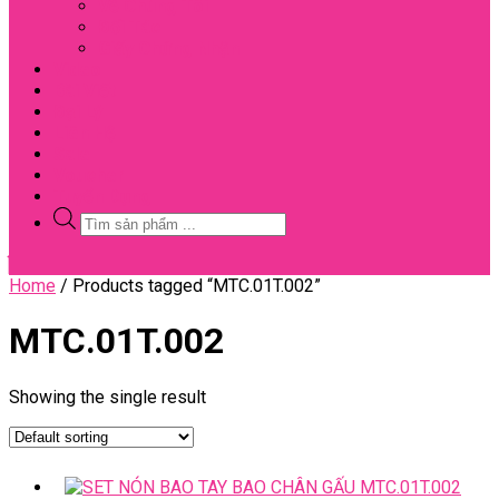
Về Chúng Tôi
Đối Tác
Giấy Chứng Nhận
Video
Bài Viết
Đại Lý
Liên Hệ
Sale
Voucher
Tuyển Dụng
Tìm
kiếm
sản
Close
phẩm
Menu
Home
/ Products tagged “MTC.01T.002”
MTC.01T.002
Showing the single result