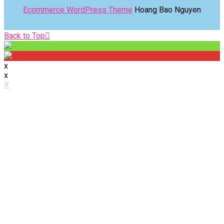
Ecommerce WordPress Theme
Hoang Bao Nguyen
Back
Back to Top
to
Top
x
x
X