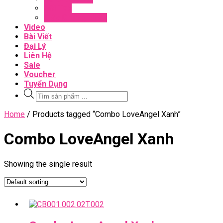
Đối Tác
Giấy Chứng Nhận
Video
Bài Viết
Đại Lý
Liên Hệ
Sale
Voucher
Tuyển Dụng
Tìm
kiếm
sản
Close
Home
/ Products tagged “Combo LoveAngel Xanh”
phẩm
Menu
Combo LoveAngel Xanh
Showing the single result