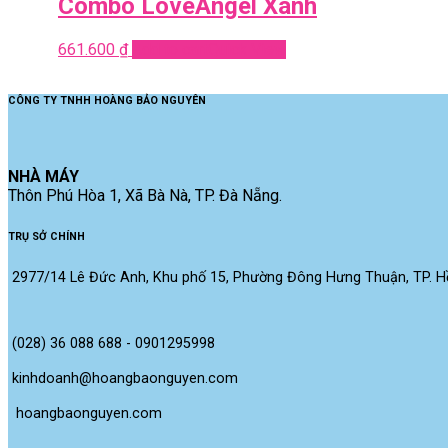
Combo LoveAngel Xanh
661.600
₫
Add to cart
Quick View
CÔNG TY TNHH HOÀNG BẢO NGUYÊN
NHÀ MÁY
Thôn Phú Hòa 1, Xã Bà Nà, TP. Đà Nẵng.
TRỤ SỞ CHÍNH
2977/14 Lê Đức Anh, Khu phố 15, Phường Đông Hưng Thuận, TP. Hồ
(028) 36 088 688 - 0901295998
kinhdoanh@hoangbaonguyen.com
 hoangbaonguyen.com