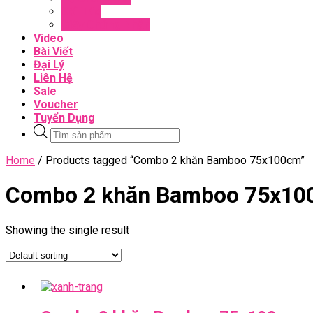
Đối Tác
Giấy Chứng Nhận
Video
Bài Viết
Đại Lý
Liên Hệ
Sale
Voucher
Tuyển Dụng
Tìm
kiếm
sản
Close
Home
/ Products tagged “Combo 2 khăn Bamboo 75x100cm”
phẩm
Menu
Combo 2 khăn Bamboo 75x1
Showing the single result