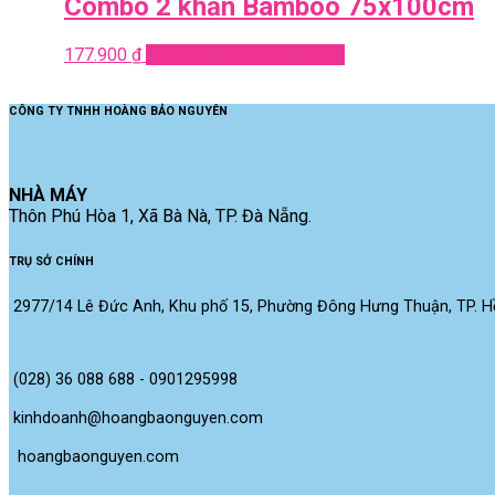
Combo 2 khăn Bamboo 75x100cm
177.900
₫
Select options
Quick View
CÔNG TY TNHH HOÀNG BẢO NGUYÊN
NHÀ MÁY
Thôn Phú Hòa 1, Xã Bà Nà, TP. Đà Nẵng.
TRỤ SỞ CHÍNH
2977/14 Lê Đức Anh, Khu phố 15, Phường Đông Hưng Thuận, TP. Hồ
(028) 36 088 688 - 0901295998
kinhdoanh@hoangbaonguyen.com
 hoangbaonguyen.com