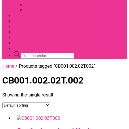
Đối Tác
Giấy Chứng Nhận
Video
Bài Viết
Đại Lý
Liên Hệ
Sale
Voucher
Tuyển Dụng
Tìm
kiếm
sản
Close
Home
/ Products tagged “CB001.002.02T.002”
phẩm
Menu
CB001.002.02T.002
Showing the single result