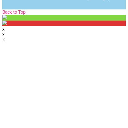
Back
Back to Top
to
Top
x
x
X