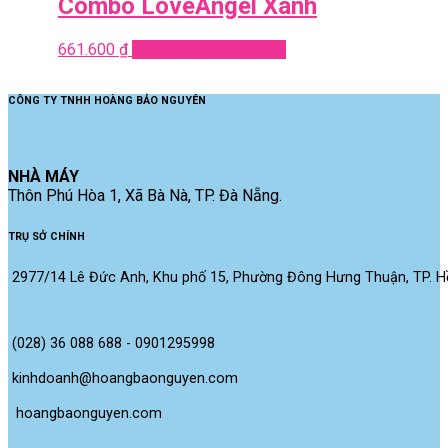
Combo LoveAngel Xanh
661.600
₫
Add to cart
Quick View
CÔNG TY TNHH HOÀNG BẢO NGUYÊN
NHÀ MÁY
Thôn Phú Hòa 1, Xã Bà Nà, TP. Đà Nẵng.
TRỤ SỞ CHÍNH
2977/14 Lê Đức Anh, Khu phố 15, Phường Đông Hưng Thuận, TP. Hồ
(028) 36 088 688 - 0901295998
kinhdoanh@hoangbaonguyen.com
 hoangbaonguyen.com