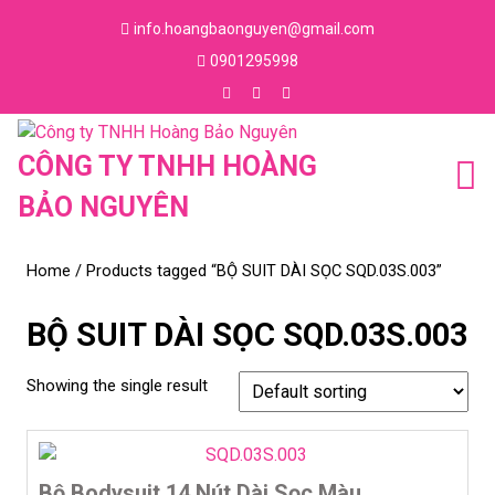
Skip
info.hoangbaonguyen@gmail.com
to
Email
0901295998
content
Skip
Phone
to
Number
Facebook
Instagram
Youtube
content
CÔNG TY TNHH HOÀNG
BẢO NGUYÊN
Home
/ Products tagged “BỘ SUIT DÀI SỌC SQD.03S.003”
BỘ SUIT DÀI SỌC SQD.03S.003
Showing the single result
Bộ Bodysuit 14 Nút Dài Sọc Màu