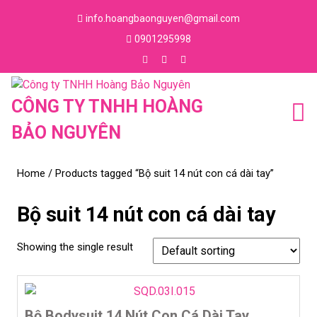
Skip
info.hoangbaonguyen@gmail.com
to
Email
0901295998
content
Skip
Phone
to
Number
Facebook
Instagram
Youtube
content
CÔNG TY TNHH HOÀNG
BẢO NGUYÊN
Home
/ Products tagged “Bộ suit 14 nút con cá dài tay”
Bộ suit 14 nút con cá dài tay
Showing the single result
Bộ Bodysuit 14 Nút Con Cá Dài Tay