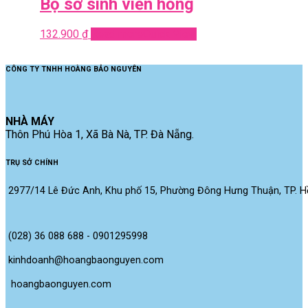
Bộ sơ sinh viền hồng
132.900
₫
Read more
Quick View
CÔNG TY TNHH HOÀNG BẢO NGUYÊN
NHÀ MÁY
Thôn Phú Hòa 1, Xã Bà Nà, TP. Đà Nẵng.
TRỤ SỞ CHÍNH
2977/14 Lê Đức Anh, Khu phố 15, Phường Đông Hưng Thuận, TP. Hồ
(028) 36 088 688 - 0901295998
kinhdoanh@hoangbaonguyen.com
 hoangbaonguyen.com