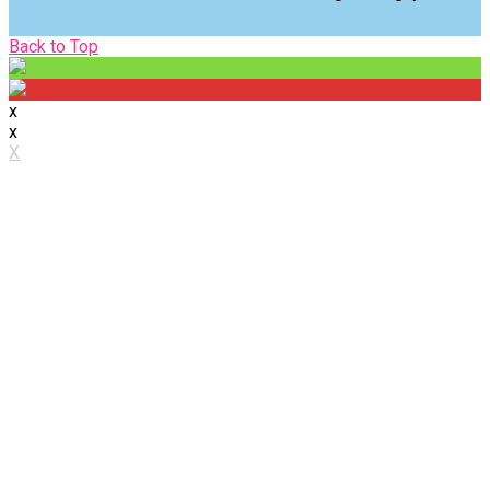
Back
Back to Top
to
Top
x
x
X