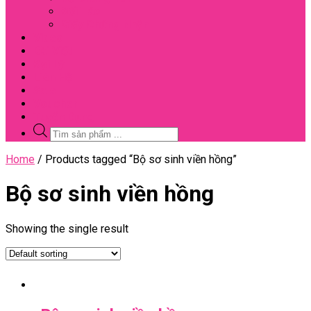
Đối Tác
Giấy Chứng Nhận
Video
Bài Viết
Đại Lý
Liên Hệ
Sale
Voucher
Tuyển Dụng
Tìm
kiếm
sản
Close
Home
/ Products tagged “Bộ sơ sinh viền hồng”
phẩm
Menu
Bộ sơ sinh viền hồng
Showing the single result