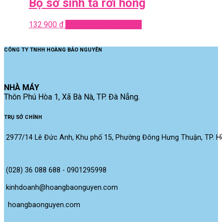
Bộ sơ sinh tả rời hồng
132.900
₫
Add to cart
Quick View
CÔNG TY TNHH HOÀNG BẢO NGUYÊN
NHÀ MÁY
Thôn Phú Hòa 1, Xã Bà Nà, TP. Đà Nẵng.
TRỤ SỞ CHÍNH
2977/14 Lê Đức Anh, Khu phố 15, Phường Đông Hưng Thuận, TP. Hồ
(028) 36 088 688 - 0901295998
kinhdoanh@hoangbaonguyen.com
 hoangbaonguyen.com