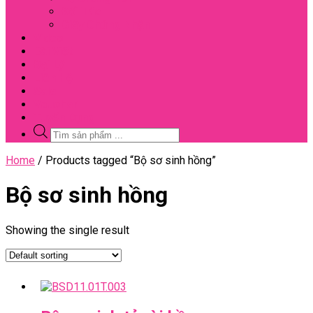
Đối Tác
Giấy Chứng Nhận
Video
Bài Viết
Đại Lý
Liên Hệ
Sale
Voucher
Tuyển Dụng
Tìm
kiếm
sản
Close
Home
/ Products tagged “Bộ sơ sinh hồng”
phẩm
Menu
Bộ sơ sinh hồng
Showing the single result