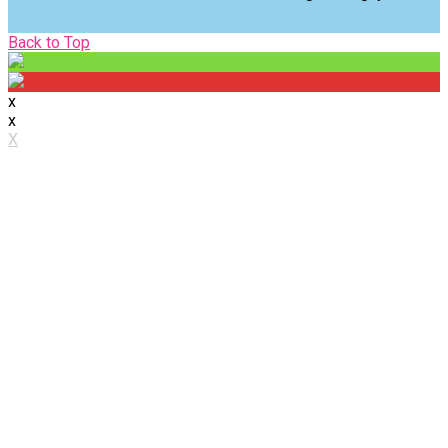
Back
Back to Top
to
Top
x
x
X