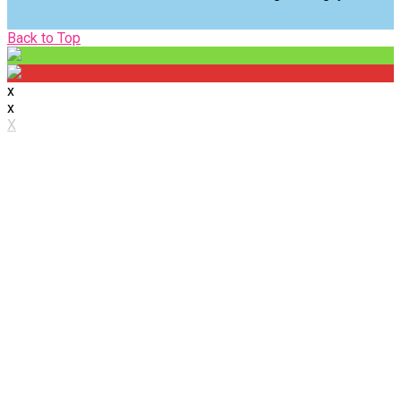
Back
Back to Top
to
Top
x
x
X