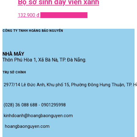
Bộ sơ sinh dây viền xanh
132.900
₫
Read more
Quick View
CÔNG TY TNHH HOÀNG BẢO NGUYÊN
NHÀ MÁY
Thôn Phú Hòa 1, Xã Bà Nà, TP. Đà Nẵng.
TRỤ SỞ CHÍNH
2977/14 Lê Đức Anh, Khu phố 15, Phường Đông Hưng Thuận, TP. Hồ
(028) 36 088 688 - 0901295998
kinhdoanh@hoangbaonguyen.com
 hoangbaonguyen.com