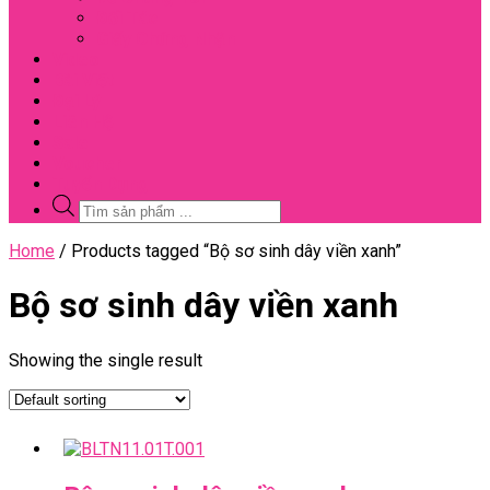
Đối Tác
Giấy Chứng Nhận
Video
Bài Viết
Đại Lý
Liên Hệ
Sale
Voucher
Tuyển Dụng
Tìm
kiếm
sản
Close
Home
/ Products tagged “Bộ sơ sinh dây viền xanh”
phẩm
Menu
Bộ sơ sinh dây viền xanh
Showing the single result