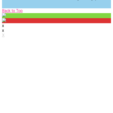
Back
Back to Top
to
Top
x
x
X