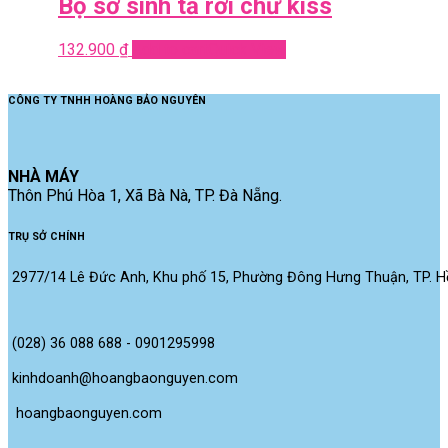
Bộ sơ sinh tả rời chữ kiss
132.900
₫
Add to cart
Quick View
CÔNG TY TNHH HOÀNG BẢO NGUYÊN
NHÀ MÁY
Thôn Phú Hòa 1, Xã Bà Nà, TP. Đà Nẵng.
TRỤ SỞ CHÍNH
2977/14 Lê Đức Anh, Khu phố 15, Phường Đông Hưng Thuận, TP. Hồ
(028) 36 088 688 - 0901295998
kinhdoanh@hoangbaonguyen.com
 hoangbaonguyen.com