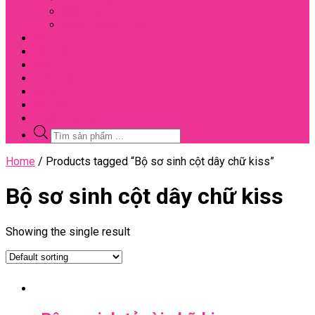
Đối Tác
Giấy Chứng Nhận
Video
Bài Viết
Đại Lý
Liên Hệ
Sale
Voucher
Tuyển Dụng
Tìm
kiếm
sản
Close
Home
/ Products tagged “Bộ sơ sinh cột dây chữ kiss”
phẩm
Menu
Bộ sơ sinh cột dây chữ kiss
Showing the single result