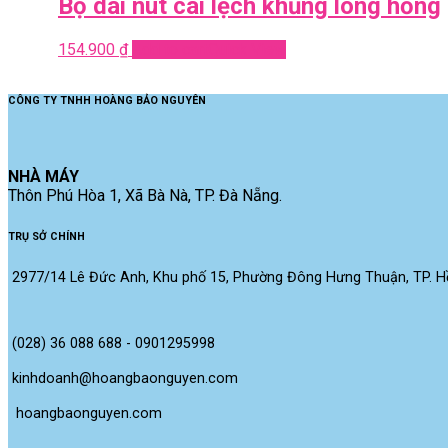
Bộ dài nút cài lệch khủng long hồng
154.900
₫
Add to cart
Quick View
CÔNG TY TNHH HOÀNG BẢO NGUYÊN
NHÀ MÁY
Thôn Phú Hòa 1, Xã Bà Nà, TP. Đà Nẵng.
TRỤ SỞ CHÍNH
2977/14 Lê Đức Anh, Khu phố 15, Phường Đông Hưng Thuận, TP. Hồ
(028) 36 088 688 - 0901295998
kinhdoanh@hoangbaonguyen.com
 hoangbaonguyen.com