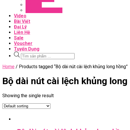
Đối Tác
Giấy Chứng Nhận
Video
Bài Viết
Đại Lý
Liên Hệ
Sale
Voucher
Tuyển Dụng
Tìm
kiếm
sản
Close
Home
/ Products tagged “Bộ dài nút cài lệch khủng long hồng”
phẩm
Menu
Bộ dài nút cài lệch khủng long
Showing the single result