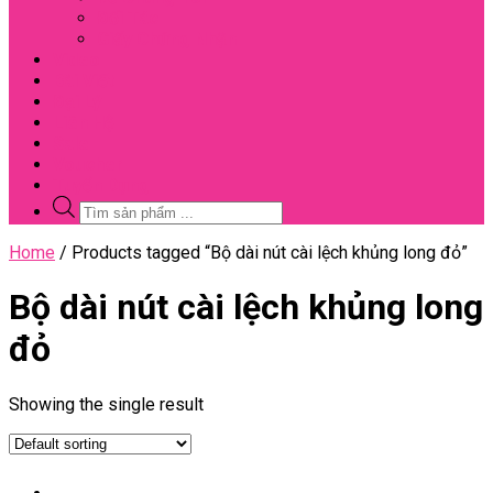
Đối Tác
Giấy Chứng Nhận
Video
Bài Viết
Đại Lý
Liên Hệ
Sale
Voucher
Tuyển Dụng
Tìm
kiếm
sản
Close
Home
/ Products tagged “Bộ dài nút cài lệch khủng long đỏ”
phẩm
Menu
Bộ dài nút cài lệch khủng long
đỏ
Showing the single result