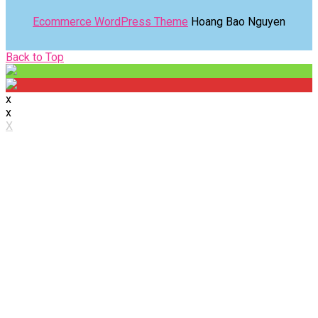
Ecommerce WordPress Theme
Hoang Bao Nguyen
Back
Back to Top
to
Top
x
x
X