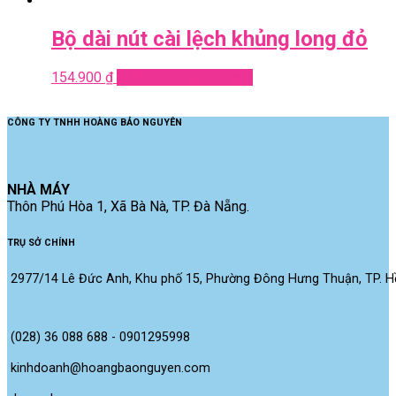
Bộ dài nút cài lệch khủng long đỏ
154.900
₫
Add to cart
Quick View
CÔNG TY TNHH HOÀNG BẢO NGUYÊN
NHÀ MÁY
Thôn Phú Hòa 1, Xã Bà Nà, TP. Đà Nẵng.
TRỤ SỞ CHÍNH
2977/14 Lê Đức Anh, Khu phố 15, Phường Đông Hưng Thuận, TP. Hồ
(028) 36 088 688 - 0901295998
kinhdoanh@hoangbaonguyen.com