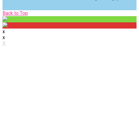
Back
Back to Top
to
Top
x
x
X