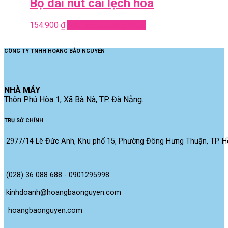
Bộ dài nút cài lệch hoa
154.900
₫
Add to cart
Quick View
CÔNG TY TNHH HOÀNG BẢO NGUYÊN
NHÀ MÁY
Thôn Phú Hòa 1, Xã Bà Nà, TP. Đà Nẵng.
TRỤ SỞ CHÍNH
2977/14 Lê Đức Anh, Khu phố 15, Phường Đông Hưng Thuận, TP. Hồ
(028) 36 088 688 - 0901295998
kinhdoanh@hoangbaonguyen.com
 hoangbaonguyen.com