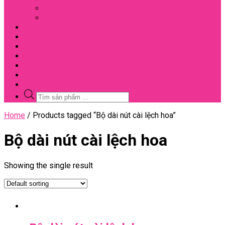
Đối Tác
Giấy Chứng Nhận
Video
Bài Viết
Đại Lý
Liên Hệ
Sale
Voucher
Tuyển Dụng
Tìm
kiếm
sản
Close
Home
/ Products tagged “Bộ dài nút cài lệch hoa”
phẩm
Menu
Bộ dài nút cài lệch hoa
Showing the single result