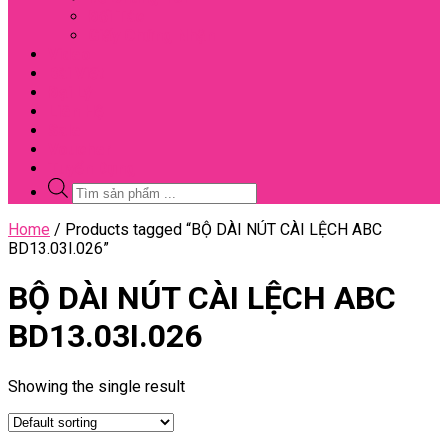
Đối Tác
Giấy Chứng Nhận
Video
Bài Viết
Đại Lý
Liên Hệ
Sale
Voucher
Tuyển Dụng
Tìm
kiếm
sản
Close
Home
/ Products tagged “BỘ DÀI NÚT CÀI LỆCH ABC
phẩm
Menu
BD13.03I.026”
BỘ DÀI NÚT CÀI LỆCH ABC
BD13.03I.026
Showing the single result