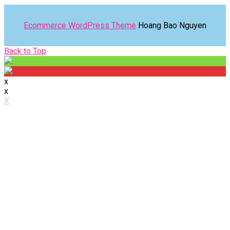
Ecommerce WordPress Theme
Hoang Bao Nguyen
Back
Back to Top
to
Top
x
x
X