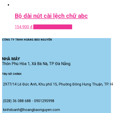
Bộ dài nút cài lệch chữ abc
154.900
₫
Add to cart
Quick View
CÔNG TY TNHH HOÀNG BẢO NGUYÊN
NHÀ MÁY
Thôn Phú Hòa 1, Xã Bà Nà, TP. Đà Nẵng.
TRỤ SỞ CHÍNH
2977/14 Lê Đức Anh, Khu phố 15, Phường Đông Hưng Thuận, TP. Hồ
(028) 36 088 688 - 0901295998
kinhdoanh@hoangbaonguyen.com