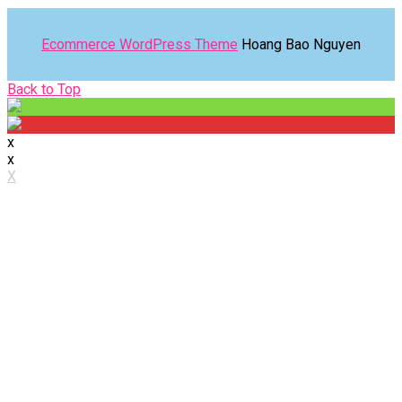
Ecommerce WordPress Theme
Hoang Bao Nguyen
Back
Back to Top
to
Top
x
x
X