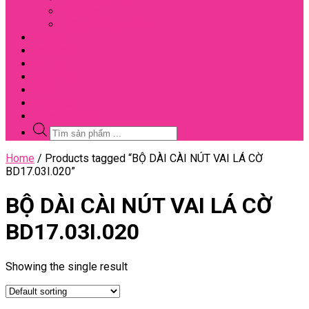
Đối Tác
Giấy Chứng Nhận
Video
Bài Viết
Đại Lý
Liên Hệ
Sale
Voucher
Tuyển Dụng
Tìm
kiếm
sản
Close
Home
/ Products tagged “BỘ DÀI CÀI NÚT VAI LÁ CỜ
phẩm
Menu
BD17.03I.020”
BỘ DÀI CÀI NÚT VAI LÁ CỜ
BD17.03I.020
Showing the single result