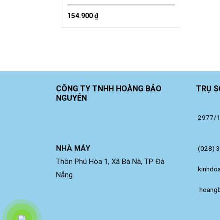
154.900
₫
CÔNG TY TNHH HOÀNG BẢO
TRỤ S
NGUYÊN
2977/14
NHÀ MÁY
(028) 
Thôn Phú Hòa 1, Xã Bà Nà, TP. Đà
kinhdo
Nẵng.
 hoang