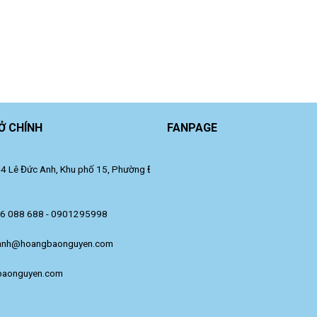
Ở CHÍNH
FANPAGE
 Lê Đức Anh, Khu phố 15, Phường Đông Hưng Thuận, TP. Hồ Chí Minh.
36 088 688 - 0901295998
anh@hoangbaonguyen.com
baonguyen.com