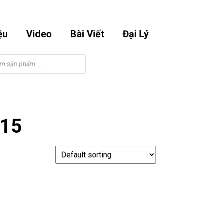
Email
Phone
Facebook
Instagram
Youtube
m
0901295998
Number
ệu
Video
Bài Viết
Đại Lý
015