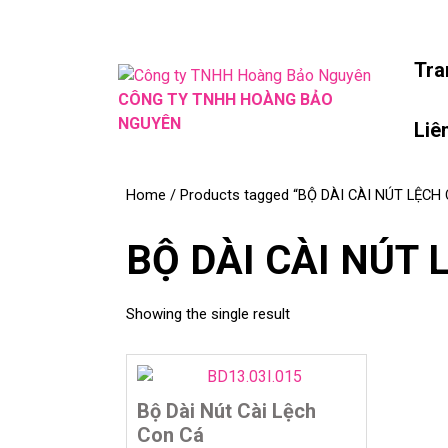
Skip
to
content
Tra
Skip
CÔNG TY TNHH HOÀNG BẢO
to
NGUYÊN
Liê
content
Home
/ Products tagged “BỘ DÀI CÀI NÚT LỆCH 
BỘ DÀI CÀI NÚT 
Showing the single result
Bộ Dài Nút Cài Lệch
Con Cá