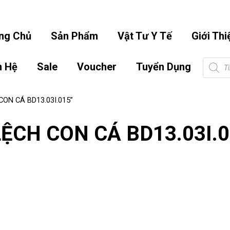
info.hoangbaonguyen@gmail.co
ng Chủ
Sản Phẩm
Vật Tư Y Tế
Giới Thi
Tìm
n Hệ
Sale
Voucher
Tuyển Dụng
kiếm
sản
phẩm
CON CÁ BD13.03I.015”
LỆCH CON CÁ BD13.03I.