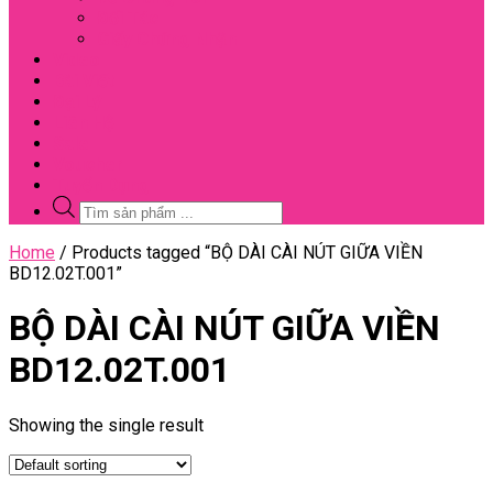
Đối Tác
Giấy Chứng Nhận
Video
Bài Viết
Đại Lý
Liên Hệ
Sale
Voucher
Tuyển Dụng
Tìm
kiếm
sản
Close
Home
/ Products tagged “BỘ DÀI CÀI NÚT GIỮA VIỀN
phẩm
Menu
BD12.02T.001”
BỘ DÀI CÀI NÚT GIỮA VIỀN
BD12.02T.001
Showing the single result