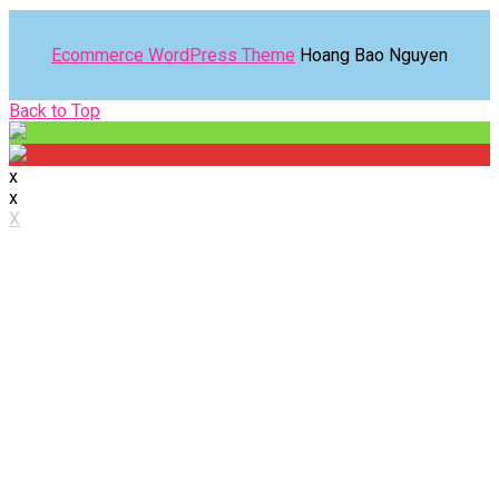
Ecommerce WordPress Theme
Hoang Bao Nguyen
Back
Back to Top
to
Top
x
x
X