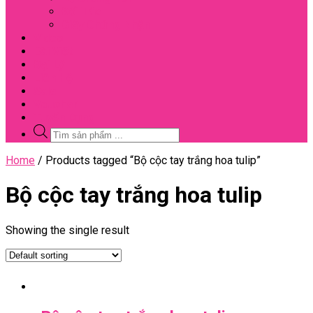
Đối Tác
Giấy Chứng Nhận
Video
Bài Viết
Đại Lý
Liên Hệ
Sale
Voucher
Tuyển Dụng
Tìm
kiếm
sản
Close
Home
/ Products tagged “Bộ cộc tay trắng hoa tulip”
phẩm
Menu
Bộ cộc tay trắng hoa tulip
Showing the single result