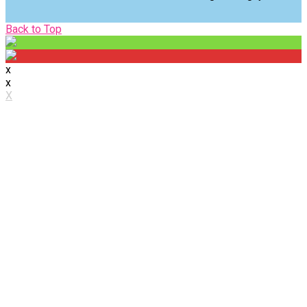
Back
Back to Top
to
Top
x
x
X