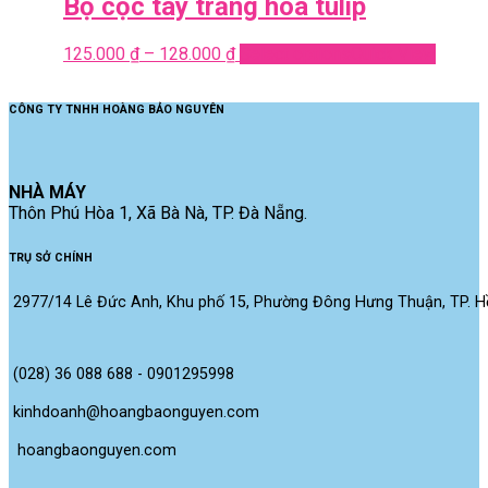
Bộ cộc tay trắng hoa tulip
125.000
₫
–
128.000
₫
Select options
Quick View
CÔNG TY TNHH HOÀNG BẢO NGUYÊN
NHÀ MÁY
Thôn Phú Hòa 1, Xã Bà Nà, TP. Đà Nẵng.
TRỤ SỞ CHÍNH
2977/14 Lê Đức Anh, Khu phố 15, Phường Đông Hưng Thuận, TP. Hồ
(028) 36 088 688 - 0901295998
kinhdoanh@hoangbaonguyen.com
 hoangbaonguyen.com