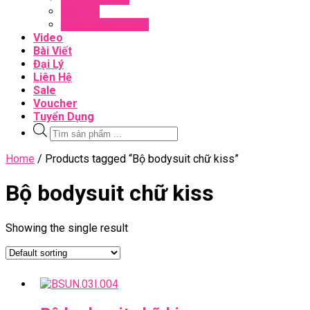
Đối Tác
Giấy Chứng Nhận
Video
Bài Viết
Đại Lý
Liên Hệ
Sale
Voucher
Tuyển Dụng
Tìm
kiếm
sản
Close
Home
/ Products tagged “Bộ bodysuit chữ kiss”
phẩm
Menu
Bộ bodysuit chữ kiss
Showing the single result