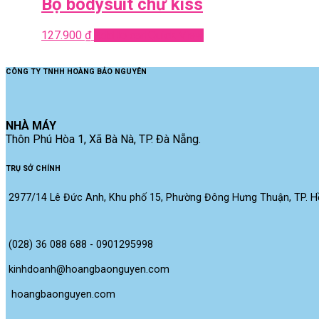
Bộ bodysuit chữ kiss
127.900
₫
Add to cart
Quick View
CÔNG TY TNHH HOÀNG BẢO NGUYÊN
NHÀ MÁY
Thôn Phú Hòa 1, Xã Bà Nà, TP. Đà Nẵng.
TRỤ SỞ CHÍNH
2977/14 Lê Đức Anh, Khu phố 15, Phường Đông Hưng Thuận, TP. Hồ
(028) 36 088 688 - 0901295998
kinhdoanh@hoangbaonguyen.com
 hoangbaonguyen.com