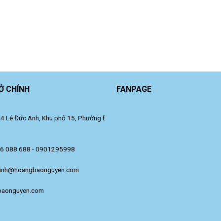
Ở CHÍNH
FANPAGE
 Lê Đức Anh, Khu phố 15, Phường Đông Hưng Thuận, TP. Hồ Chí Minh.
36 088 688 - 0901295998
anh@hoangbaonguyen.com
baonguyen.com