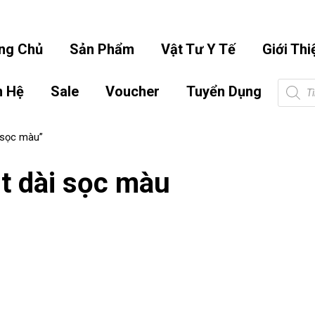
info.hoangbaonguyen@gmail.co
ng Chủ
Sản Phẩm
Vật Tư Y Tế
Giới Thi
Tìm
n Hệ
Sale
Voucher
Tuyển Dụng
kiếm
sản
phẩm
 sọc màu”
t dài sọc màu