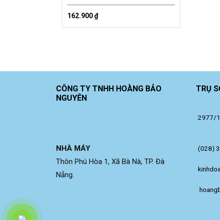
162.900
₫
CÔNG TY TNHH HOÀNG BẢO
TRỤ S
NGUYÊN
2977/14
NHÀ MÁY
(028) 
Thôn Phú Hòa 1, Xã Bà Nà, TP. Đà
kinhdo
Nẵng.
 hoang