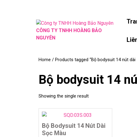
Skip
to
content
Tra
Skip
CÔNG TY TNHH HOÀNG BẢO
to
NGUYÊN
Liê
content
Home
/ Products tagged “Bộ bodysuit 14 nút dài
Bộ bodysuit 14 nú
Showing the single result
Bộ Bodysuit 14 Nút Dài
Sọc Màu