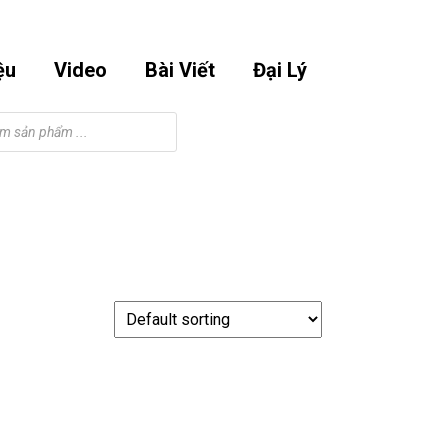
Email
Phone
Facebook
Instagram
Youtube
m
0901295998
Number
ệu
Video
Bài Viết
Đại Lý