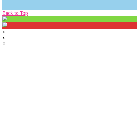
Back
Back to Top
to
Top
x
x
X