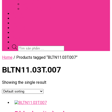
Đối Tác
Giấy Chứng Nhận
Video
Bài Viết
Đại Lý
Liên Hệ
Sale
Voucher
Tuyển Dụng
Tìm
kiếm
sản
Close
Home
/ Products tagged “BLTN11.03T.007”
phẩm
Menu
BLTN11.03T.007
Showing the single result