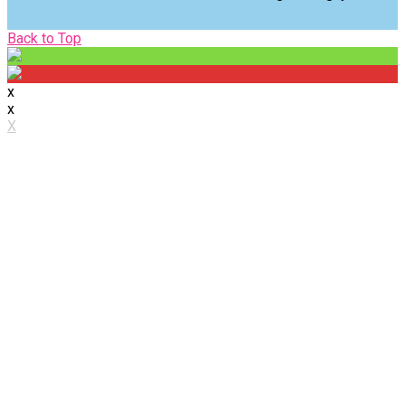
Back
Back to Top
to
Top
x
x
X