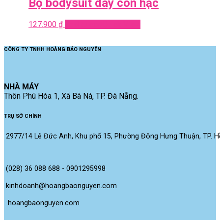
Bộ bodysuit dây con hạc
127.900
₫
Add to cart
Quick View
CÔNG TY TNHH HOÀNG BẢO NGUYÊN
NHÀ MÁY
Thôn Phú Hòa 1, Xã Bà Nà, TP. Đà Nẵng.
TRỤ SỞ CHÍNH
2977/14 Lê Đức Anh, Khu phố 15, Phường Đông Hưng Thuận, TP. Hồ
(028) 36 088 688 - 0901295998
kinhdoanh@hoangbaonguyen.com
 hoangbaonguyen.com