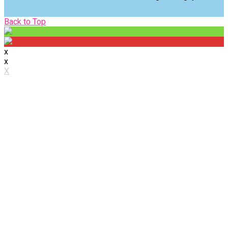
Back
Back to Top
to
Top
x
x
X