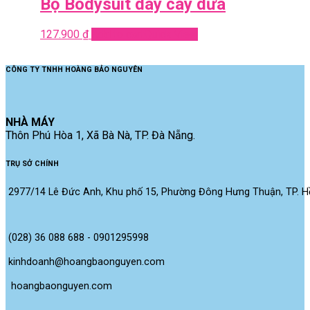
Bộ Bodysuit dây cây dừa
127.900
₫
Add to cart
Quick View
CÔNG TY TNHH HOÀNG BẢO NGUYÊN
NHÀ MÁY
Thôn Phú Hòa 1, Xã Bà Nà, TP. Đà Nẵng.
TRỤ SỞ CHÍNH
2977/14 Lê Đức Anh, Khu phố 15, Phường Đông Hưng Thuận, TP. Hồ
(028) 36 088 688 - 0901295998
kinhdoanh@hoangbaonguyen.com
 hoangbaonguyen.com