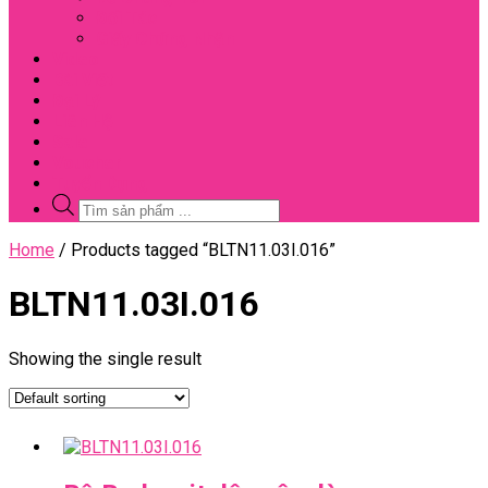
Đối Tác
Giấy Chứng Nhận
Video
Bài Viết
Đại Lý
Liên Hệ
Sale
Voucher
Tuyển Dụng
Tìm
kiếm
sản
Close
Home
/ Products tagged “BLTN11.03I.016”
phẩm
Menu
BLTN11.03I.016
Showing the single result