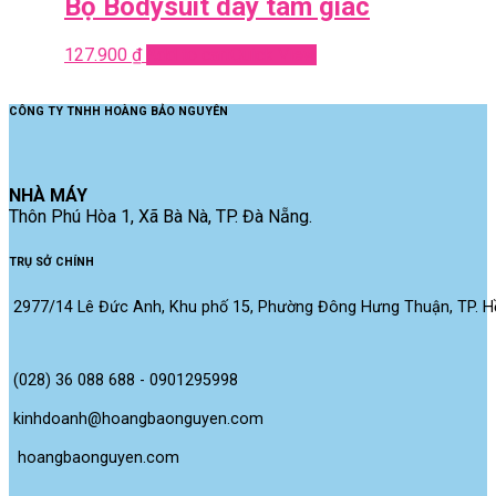
Bộ Bodysuit dây tam giác
127.900
₫
Add to cart
Quick View
CÔNG TY TNHH HOÀNG BẢO NGUYÊN
NHÀ MÁY
Thôn Phú Hòa 1, Xã Bà Nà, TP. Đà Nẵng.
TRỤ SỞ CHÍNH
2977/14 Lê Đức Anh, Khu phố 15, Phường Đông Hưng Thuận, TP. Hồ
(028) 36 088 688 - 0901295998
kinhdoanh@hoangbaonguyen.com
 hoangbaonguyen.com