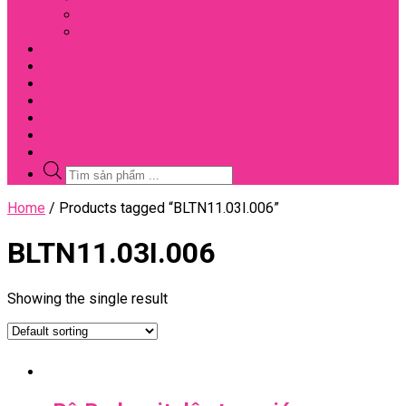
Đối Tác
Giấy Chứng Nhận
Video
Bài Viết
Đại Lý
Liên Hệ
Sale
Voucher
Tuyển Dụng
Tìm
kiếm
sản
Close
Home
/ Products tagged “BLTN11.03I.006”
phẩm
Menu
BLTN11.03I.006
Showing the single result