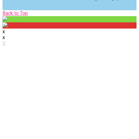
Back
Back to Top
to
Top
x
x
X